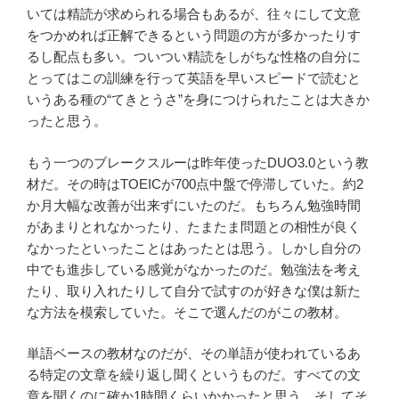
いては精読が求められる場合もあるが、往々にして文意
をつかめれば正解できるという問題の方が多かったりす
るし配点も多い。ついつい精読をしがちな性格の自分に
とってはこの訓練を行って英語を早いスピードで読むと
いうある種の“てきとうさ”を身につけられたことは大きか
ったと思う。
もう一つのブレークスルーは昨年使ったDUO3.0という教
材だ。その時はTOEICが700点中盤で停滞していた。約2
か月大幅な改善が出来ずにいたのだ。もちろん勉強時間
があまりとれなかったり、たまたま問題との相性が良く
なかったといったことはあったとは思う。しかし自分の
中でも進歩している感覚がなかったのだ。勉強法を考え
たり、取り入れたりして自分で試すのが好きな僕は新た
な方法を模索していた。そこで選んだのがこの教材。
単語ベースの教材なのだが、その単語が使われているあ
る特定の文章を繰り返し聞くというものだ。すべての文
章を聞くのに確か1時間くらいかかったと思う。そしてそ