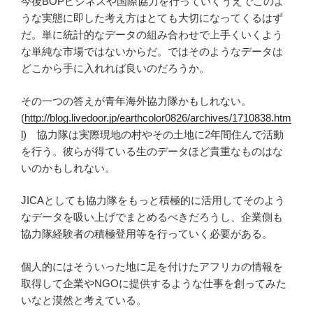
今後BOPビジネスや国際協力を行っていくうえでこのよ
うな実態に即した考え方はとても大切になってくるはず
だ。単に統計的なデータの組み合わせで上手くいくよう
な単純な市場ではないからだ。ではそのようなデータは
どこから手に入れれば良いのだろうか。
その一つの答えが青年海外協力隊かもしれない。
(
http://blog.livedoor.jp/earthcolor0826/archives/1710838.htm
l
) 協力隊は実際現地の村やその土地に2年間住んで活動
を行う。彼らが得ている生のデータほど貴重なものはな
いのかもしれない。
JICAとしても協力隊をもっと積極的に活用してそのよう
なデータを吸い上げでまとめるべきだろうし、企業側も
協力隊経験者の積極登用等を行っていく必要がある。
個人的にはそういった地に足を付けたアフリカの情報を
取得して企業やNGOに提供するような仕事を創ってみた
いなと漠然と考えている。