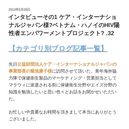
投
2013年5月28日
稿
インタビューその1 ケア・インターナショ
日:
ナルジャパン様?ベトナム・ハノイのHIV陽
性者エンパワーメントプロジェクト? .32
【カテゴリ別ブログ記事一覧】
先日
公益財団法人ケア・インターナショナルジャパンの
事業部長の菊池康子様
に訪問させて頂いた。青年海外協
力隊で保健衛生製品のマーケティング・営業担当として
マラウィに派遣される前に保健衛生分野やエイズ分野の
知識を勉強したいと思い色々とお話をお聞かせいただい
た。
お忙しい中貴重なお時間を頂きまして本当にありがとう
ございました。