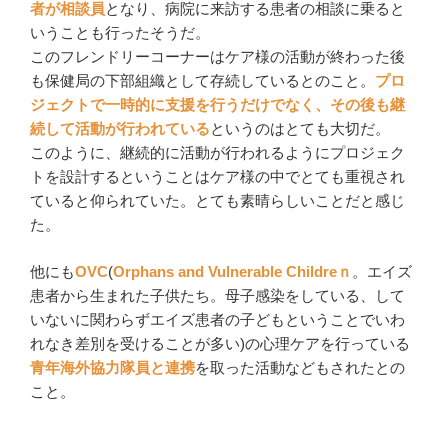
者が相談員
となり、病院に来訪する患者の相談に乗ると
いうことも行ったそうだ。
このフレンドリーコーナーはケア様の活動が終わった後
も保健局の下部組織として存続しているとのこと。
プロ
ジェクトで一時的に支援を行うだけでなく、その後も継
続して活動が行われている
というのはとても大切だ。
このように、継続的に活動が行われるようにプロジェク
トを設計するということはケア様の中でとても重視され
ていると仰られていた。とても素晴らしいことだと感じ
た。
他にも
OVC
(
Orphans and Vulnerable Childreｎ
。エイズ
患者から生まれた子供たち。母子感染をしている、して
いないに関わらずエイズ患者の子どもということでいわ
れなき差別を受けることが多い)の心理ケアを行っている
青年海外協力隊員と連携
を取った活動などもされたとの
こと。