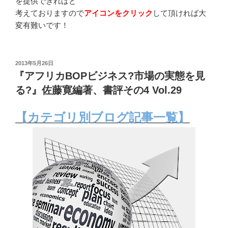
を提供できればと
考えておりますので
アイコンをクリック
して頂ければ大
変有難いです！
投
2013年5月26日
稿
『アフリカBOPビジネス?市場の実態を見
日:
る?』佐藤寛編著、書評その4 Vol.29
【カテゴリ別ブログ記事一覧】