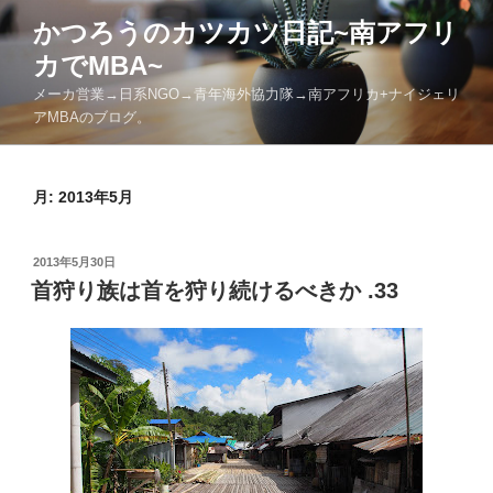
コ
かつろうのカツカツ日記~南アフリ
ン
カでMBA~
テ
ン
メーカ営業→日系NGO→青年海外協力隊→南アフリカ+ナイジェリ
ツ
アMBAのブログ。
へ
ス
月:
2013年5月
キ
ッ
プ
投
2013年5月30日
稿
首狩り族は首を狩り続けるべきか .33
日: