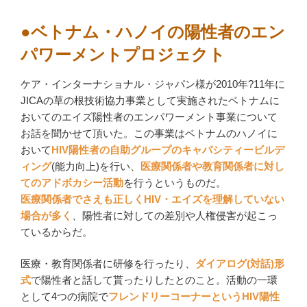
●ベトナム・ハノイの陽性者のエン
パワーメントプロジェクト
ケア・インターナショナル・ジャパン様が2010年?11年に
JICAの草の根技術協力事業として実施されたベトナムに
おいてのエイズ陽性者のエンパワーメント事業について
お話を聞かせて頂いた。この事業はベトナムのハノイに
おいて
HIV陽性者の自助グループのキャパシティービルデ
ィング
(能力向上)を行い、
医療関係者や教育関係者に対し
てのアドボカシー活動
を行うというものだ。
医療関係者でさえも正しくHIV・エイズを理解していない
場合が多く
、陽性者に対しての差別や人権侵害が起こっ
ているからだ。
医療・教育関係者に研修を行ったり、
ダイアログ(対話)形
式
で陽性者と話して貰ったりしたとのこと。活動の一環
として4つの病院で
フレンドリーコーナーというHIV陽性