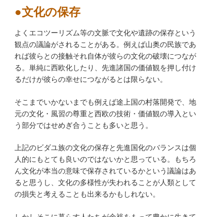
●文化の保存
よくエコツーリズム等の文脈で文化や遺跡の保存という
観点の議論がされることがある。例えば山奥の民族であ
れば彼らとの接触それ自体が彼らの文化の破壊につなが
る。単純に西欧化したり、先進諸国の価値観を押し付け
るだけが彼らの幸せにつながるとは限らない。
そこまでいかないまでも例えば途上国の村落開発で、地
元の文化・風習の尊重と西欧の技術・価値観の導入とい
う部分ではせめぎ合うことも多いと思う。
上記のビダユ族の文化の保存と先進国化のバランスは個
人的にもとても良いのではないかと思っている。もちろ
ん文化が本当の意味で保存されているかという議論はあ
ると思うし、文化の多様性が失われることが人類として
の損失と考えることも出来るかもしれない。
しかしそこに暮らす人たちが余裕をもって豊かに生きて