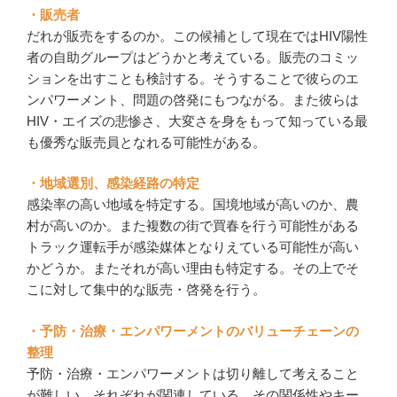
・販売者
だれが販売をするのか。この候補として現在ではHIV陽性
者の自助グループはどうかと考えている。販売のコミッ
ションを出すことも検討する。そうすることで彼らのエ
ンパワーメント、問題の啓発にもつながる。また彼らは
HIV・エイズの悲惨さ、大変さを身をもって知っている最
も優秀な販売員となれる可能性がある。
・地域選別、感染経路の特定
感染率の高い地域を特定する。国境地域が高いのか、農
村が高いのか。また複数の街で買春を行う可能性がある
トラック運転手が感染媒体となりえている可能性が高い
かどうか。またそれが高い理由も特定する。その上でそ
こに対して集中的な販売・啓発を行う。
・予防・治療・エンパワーメントのバリューチェーンの
整理
予防・治療・エンパワーメントは切り離して考えること
が難しい。それぞれが関連している。その関係性やキー