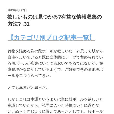
投
2013年5月27日
稿
欲しいものは見つかる?有益な情報収集の
日:
方法? .31
【カテゴリ別ブログ記事一覧】
荷物を詰める為の段ボールが欲しいなーと思って駅から
自宅へ歩いていると既に立体的にテープで留められてい
る段ボールが店先にいくつもおいてあるではないか。在
庫整理かなにかしているようで、ご好意でそのまま段ボ
ールを二つもらってきた。
とても幸運だと思った。
しかしこれは幸運というよりは単に段ボールを欲しいと
意識していたから、視界に入った時気づいたに過ぎな
い。恐らく同じように置いてあったとしても、段ボール