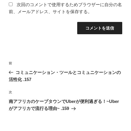
次回のコメントで使用するためブラウザーに自分の名
前、メールアドレス、サイトを保存する。
投
前
前
稿
の
コミュニケーション・ツールとコミュニケーションの
ナ
投
活性化 .157
ビ
稿
ゲ
次
次
の
ー
南アフリカのケープタウンでUberが便利過ぎる！~Uber
投
がアフリカで流行る理由~ .159
シ
稿
ョ
ン