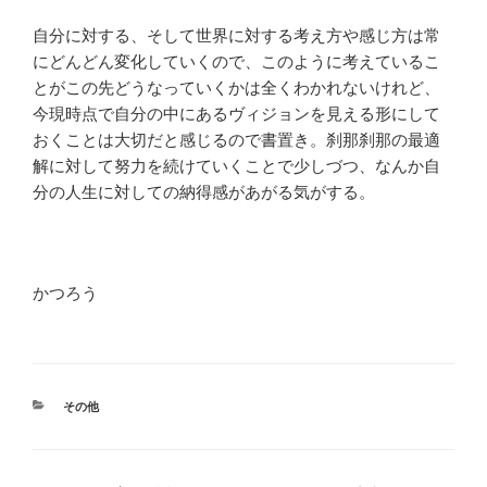
自分に対する、そして世界に対する考え方や感じ方は常
にどんどん変化していくので、このように考えているこ
とがこの先どうなっていくかは全くわかれないけれど、
今現時点で自分の中にあるヴィジョンを見える形にして
おくことは大切だと感じるので書置き。刹那刹那の最適
解に対して努力を続けていくことで少しづつ、なんか自
分の人生に対しての納得感があがる気がする。
かつろう
カ
その他
テ
ゴ
リ
ー