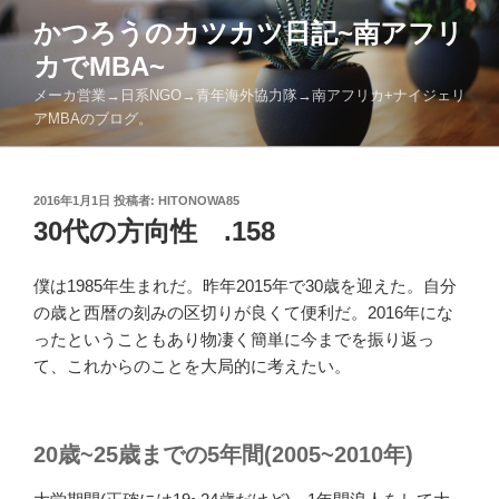
コ
かつろうのカツカツ日記~南アフリ
ン
カでMBA~
テ
ン
メーカ営業→日系NGO→青年海外協力隊→南アフリカ+ナイジェリ
ツ
アMBAのブログ。
へ
ス
キ
投
2016年1月1日
投稿者:
HITONOWA85
稿
30代の方向性 .158
ッ
日:
プ
僕は1985年生まれだ。昨年2015年で30歳を迎えた。自分
の歳と西暦の刻みの区切りが良くて便利だ。2016年にな
ったということもあり物凄く簡単に今までを振り返っ
て、これからのことを大局的に考えたい。
20歳~25歳までの5年間(2005~2010年)