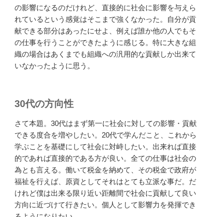
の影響になるのだけれど、直接的に社会に影響を与えら
れているという感覚はそこまで強くなかった。自分が貢
献できる部分はあったにせよ、例えば誰か他の人でもそ
の仕事を行うことができたように感じる。特に大きな組
織の場合はあくまでも組織への汎用的な貢献しか出来て
いなかったように思う。
30代の方向性
さて本題。30代はまず第一に社会に対しての影響・貢献
できる度合を増やしたい。20代で学んだこと、これから
学ぶことを基礎にして社会に対峙したい。出来れば直接
的であれば直接的である方が良い。全ての仕事は社会の
為とも言える。働いて税金を納めて、その税金で政府が
福祉を行えば、原資としてそれはとても立派な事だ。だ
けれど僕は出来る限り近い距離間で社会に貢献して良い
方向に近づけて行きたい。個人として影響力を発揮でき
るようになりたい。