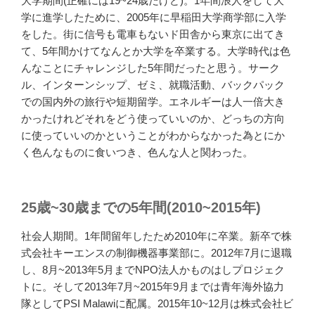
大学期間(正確には19~24歳だけど)。1年間浪人をして大
学に進学したために、2005年に早稲田大学商学部に入学
をした。街に信号も電車もないド田舎から東京に出てき
て、5年間かけてなんとか大学を卒業する。大学時代は色
んなことにチャレンジした5年間だったと思う。サーク
ル、インターンシップ、ゼミ、就職活動、バックパック
での国内外の旅行や短期留学。エネルギーは人一倍大き
かったけれどそれをどう使っていいのか、どっちの方向
に使っていいのかということがわからなかった為とにか
く色んなものに食いつき、色んな人と関わった。
25歳~30歳までの5年間(2010~2015年)
社会人期間。1年間留年したため2010年に卒業。新卒で株
式会社キーエンスの制御機器事業部に。2012年7月に退職
し、8月~2013年5月までNPO法人かものはしプロジェク
トに。そして2013年7月~2015年9月までは青年海外協力
隊としてPSI Malawiに配属。2015年10~12月は株式会社ビ