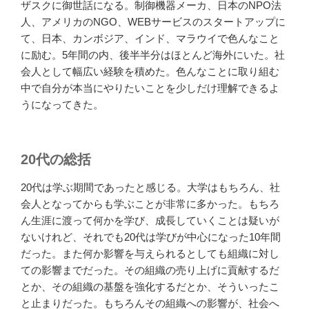
ザスクに御世話になる。制御機器メーカ、日本のNPO法
人、アメリカのNGO、WEBサービスのスタートアップに
て、日本、カンボジア、インド、マラウイで色んなこと
に励む。5年間の内、後半半分はほとんど海外にいた。社
会人として幅広い経験を積めた。色んなことに取り組む
中で自分が本当にやりたいことを少しだけ理解できるよ
うになってきた。
20代の総括
20代は学ぶ期間であったと感じる。大学はもちろん、社
会人となってからも学ぶことが非常に多かった。もちろ
ん生涯に渡って何かを学び、成長していくことは疑いが
ないけれど、それでも20代は学びが中心になった10年間
だった。また何か影響を与えられるとしても組織に対し
ての影響までだった。その組織の売り上げに貢献するだ
とか、その組織の基盤を強化するだとか、そういったこ
と止まりだった。もちろんその組織への影響が、社会へ