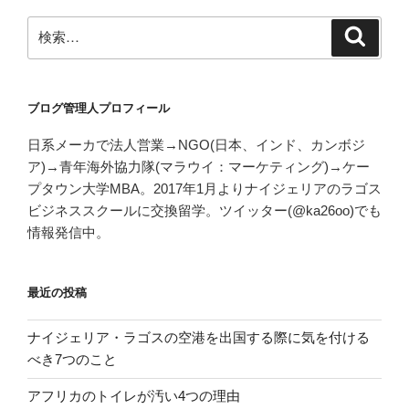
検
検
索
索:
ブログ管理人プロフィール
日系メーカで法人営業→NGO(日本、インド、カンボジ
ア)→青年海外協力隊(マラウイ：マーケティング)→ケー
プタウン大学MBA。2017年1月よりナイジェリアのラゴス
ビジネススクールに交換留学。ツイッター(@ka26oo)でも
情報発信中。
最近の投稿
ナイジェリア・ラゴスの空港を出国する際に気を付ける
べき7つのこと
アフリカのトイレが汚い4つの理由