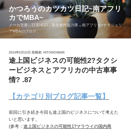
コ
かつろうのカツカツ日記~南アフリ
ン
カでMBA~
テ
ン
メーカ営業→日系NGO→青年海外協力隊→南アフリカ+ナイジェリ
ツ
アMBAのブログ。
へ
ス
キ
投
2014年5月22日
投稿者:
HITONOWA85
稿
途上国ビジネスの可能性2?タクシ
ッ
日:
プ
ービジネスとアフリカの中古車事
情? .87
【カテゴリ別ブログ記事一覧】
前回に引き続き今回も途上国のビジネスについて考えた
いと思います。
(参考：
途上国ビジネスの可能性1?マラウイの国内商