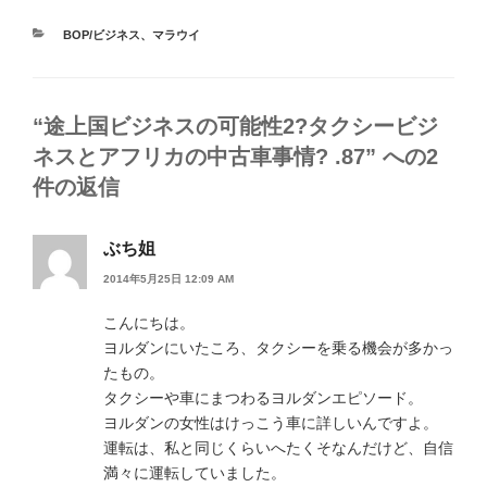
カ
BOP/ビジネス
、
マラウイ
テ
ゴ
リ
ー
“途上国ビジネスの可能性2?タクシービジ
ネスとアフリカの中古車事情? .87” への2
件の返信
ぶち姐
2014年5月25日 12:09 AM
こんにちは。
ヨルダンにいたころ、タクシーを乗る機会が多かっ
たもの。
タクシーや車にまつわるヨルダンエピソード。
ヨルダンの女性はけっこう車に詳しいんですよ。
運転は、私と同じくらいへたくそなんだけど、自信
満々に運転していました。