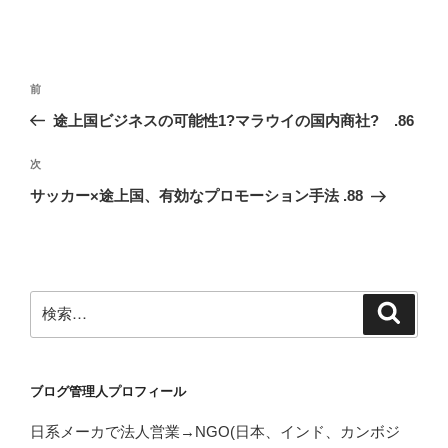
投
前
前
稿
の
途上国ビジネスの可能性1?マラウイの国内商社? .86
ナ
投
ビ
稿
次
次
ゲ
の
サッカー×途上国、有効なプロモーション手法 .88
投
ー
稿
シ
ョ
ン
検
検
索
索:
ブログ管理人プロフィール
日系メーカで法人営業→NGO(日本、インド、カンボジ