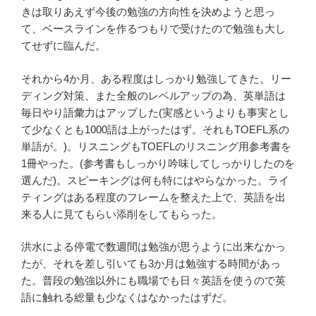
きは取りあえず今後の勉強の方向性を決めようと思っ
て、ベースラインを作るつもりで受けたので勉強も大し
てせずに臨んだ。
それから4か月、ある程度はしっかり勉強してきた。リー
ディング対策、また全般のレベルアップの為、英単語は
毎日やり語彙力はアップした(実感というよりも事実とし
て少なくとも1000語は上がったはず。それもTOEFL系の
単語が。)。リスニングもTOEFLのリスニング用参考書を
1冊やった。(参考書もしっかり吟味してしっかりしたのを
選んだ)。スピーキングは何も特にはやらなかった。ライ
ティングはある程度のフレームを整えた上で、英語を出
来る人に見てもらい添削をしてもらった。
洪水による停電で数週間は勉強が思うように出来なかっ
たが、それを差し引いても3か月は勉強する時間があっ
た。普段の勉強以外にも職場でも日々英語を使うので英
語に触れる総量も少なくはなかったはずだ。