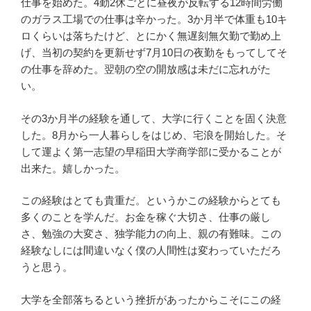
仕事を始めた。4勤2休ごとに昼夜が反転する12時間労働
のガラス工場での仕事は辛かった。3か月半で体重も10キ
ロくらいは落ちたけど、とにかく無遅刻無欠勤で勤め上
げ、当初の契約を更新せず7月10日の夜勤をもってしてそ
の仕事を辞めた。翌朝の空の開放感は未だに忘れがた
い。
その3か月半の経験を通して、大学に行くことを固く決意
した。8月から一人暮らしをはじめ、宅浪を開始した。そ
して運よく第一志望の早稲田大学商学部に受かることが
出来た。嬉しかった。
この経験はとても貴重だ。というかこの経験からとても
多くのことを学んだ。お金を稼ぐ大切さ、仕事の厳し
さ、勉強の大変さ、独学能力の向上、親の有難味。この
経験なしには間違いなく僕の人間性は変わっていただろ
うと思う。
大学を全部落ちるという挫折があったからこそにこの経