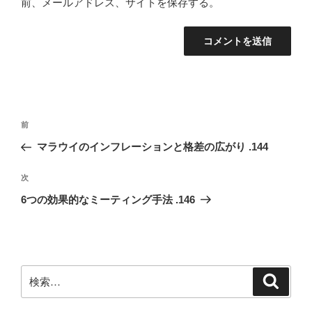
前、メールアドレス、サイトを保存する。
投
前
前
稿
の
マラウイのインフレーションと格差の広がり .144
ナ
投
ビ
稿
次
次
ゲ
の
6つの効果的なミーティング手法 .146
投
ー
稿
シ
ョ
ン
検
検
索
索: