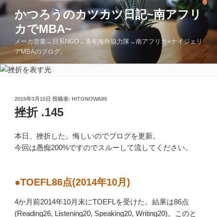
コ
かつろうのカツカツ日記~南アフリ
ン
カでMBA~
テ
ン
メーカ営業→日系NGO→青年海外協力隊→南アフリカ+ナイジェリ
ツ
アMBAのブログ。
へ
ス
キ
ッ
投
2015年3月10日
投稿者:
HITONOWA85
稿
挫折 .145
プ
日:
本日、挫折した。悔しいのでブログを更新。
今回は愚痴200%ですのでスルーして流してください。
●TOEFL86点(2014年10月)
4か月前2014年10月末にTOEFLを受けた。結果は86点
(Reading26, Listening20, Speaking20, Writing20)。このと