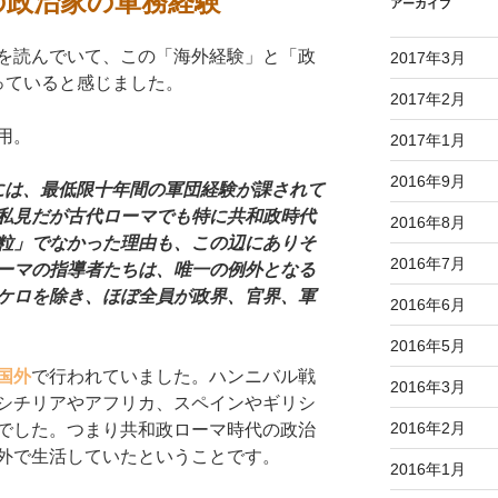
の政治家の軍務経験
アーカイブ
を読んでいて、この「海外経験」と「政
2017年3月
っていると感じました。
2017年2月
用。
2017年1月
2016年9月
には、最低限十年間の軍団経験が課されて
私見だが古代ローマでも特に共和政時代
2016年8月
粒」でなかった理由も、この辺にありそ
2016年7月
ーマの指導者たちは、唯一の例外となる
ケロを除き、ほぼ全員が政界、官界、軍
2016年6月
2016年5月
国外
で行われていました。ハンニバル戦
2016年3月
シチリアやアフリカ、スペインやギリシ
2016年2月
でした。つまり共和政ローマ時代の政治
外で生活していたということです。
2016年1月