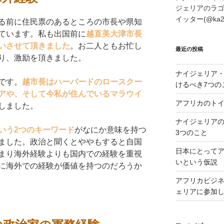
ジェリアのラ
イッター(@ka
る前に住民票のあるところの市長や県知
ています。私も出国前に
越直美大津市長
いさせて頂きました
。お二人ともお忙し
最近の投稿
り、激励を頂きました。
ナイジェリア
です。
越市長はハーバードのロースクー
けるべき7つの
アや、そして今私が住んでいるマラウイ
アフリカのトイ
しました。
ナイジェリア
いう2つのキーワード
がなにか意味を持つ
3つのこと
ました。政治と聞くとややもすると自国
日本にとってア
まり海外経験よりも国内での経験を重視
いという仮説
に海外での経験が価値を持つのだろうか
アフリカビジネ
ェリアに参加