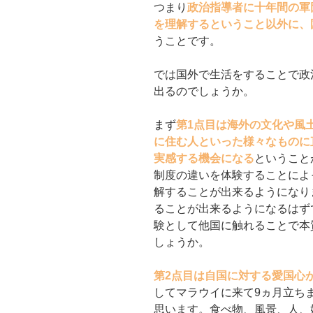
つまり
政治指導者に十年間の軍
を理解するということ以外に、
うことです。
では国外で生活をすることで政
出るのでしょうか。
まず
第1点目は海外の文化や風
に住む人といった様々なものに
実感する機会になる
ということ
制度の違いを体験することによ
解することが出来るようになり
ることが出来るようになるはず
験として他国に触れることで本
しょうか。
第2点目は自国に対する愛国心
してマラウイに来て9ヵ月立ち
思います。食べ物、風景、人、