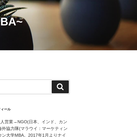
BA~
検
索
フィール
人営業→NGO(日本、インド、カン
海外協力隊(マラウイ：マーケティン
ン大学MBA。2017年1月よりナイ