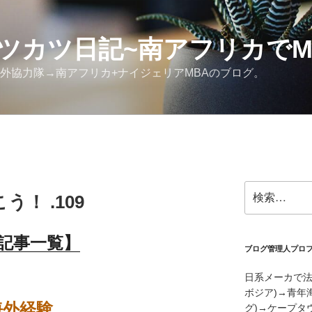
ツカツ日記~南アフリカでM
外協力隊→南アフリカ+ナイジェリアMBAのブログ。
検
！ .109
索:
記事一覧】
ブログ管理人プロ
日系メーカで法
ボジア)→青年
海外経験
グ)→ケープタウ