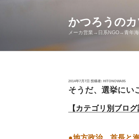
コ
ン
かつろうのカ
テ
ン
メーカ営業→日系NGO→青年海
ツ
へ
ス
キ
ッ
プ
投
2014年7月7日
投稿者:
HITONOWA85
稿
そうだ、選挙にいこう
日:
【カテゴリ別ブログ
●地方政治、首長と