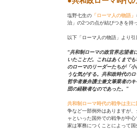
●共和政ローマ時代
塩野七生の
「ローマ人の物語」
治」の2つの点が結びつきを持
以下「ローマ人の物語」より引
“共和制ローマの政官界志望者
いたことだ。これはあくまでも
のローマのリーダーたちが「小
うな気がする。共和政時代のロ
哲学者兼弁護士兼文筆業者のキ
団の経験者なのであった。”
共和制ローマ時代の戦争は主に
争など一部例外はありますが、
ャといった国外での戦争が中心
家は軍務につくことによって国