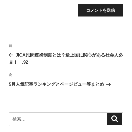
投
前
前
稿
の
JICA民間連携制度とは？途上国に関心がある社会人必
ナ
投
見！ .92
ビ
稿
ゲ
次
次
の
ー
5月人気記事ランキングとページビュー等まとめ
投
シ
稿
ョ
ン
検
検
索
索: