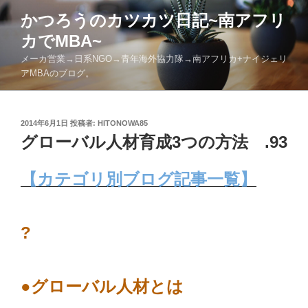
コ
かつろうのカツカツ日記~南アフリ
ン
カでMBA~
テ
ン
メーカ営業→日系NGO→青年海外協力隊→南アフリカ+ナイジェリ
ツ
アMBAのブログ。
へ
ス
キ
投
2014年6月1日
投稿者:
HITONOWA85
稿
グローバル人材育成3つの方法 .93
ッ
日:
プ
【カテゴリ別ブログ記事一覧】
?
●グローバル人材とは