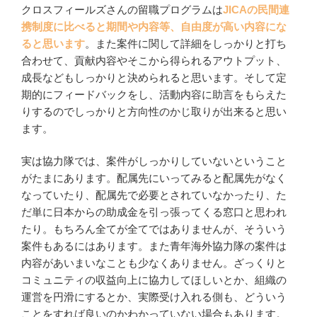
クロスフィールズさんの留職プログラムは
JICAの民間連
携制度に比べると期間や内容等、自由度が高い内容にな
ると思います
。また案件に関して詳細をしっかりと打ち
合わせて、貢献内容やそこから得られるアウトプット、
成長などもしっかりと決められると思います。そして定
期的にフィードバックをし、活動内容に助言をもらえた
りするのでしっかりと方向性のかじ取りが出来ると思い
ます。
実は協力隊では、案件がしっかりしていないということ
がたまにあります。配属先にいってみると配属先がなく
なっていたり、配属先で必要とされていなかったり、た
だ単に日本からの助成金を引っ張ってくる窓口と思われ
たり。もちろん全てが全てではありませんが、そういう
案件もあるにはあります。また青年海外協力隊の案件は
内容があいまいなことも少なくありません。ざっくりと
コミュニティの収益向上に協力してほしいとか、組織の
運営を円滑にするとか、実際受け入れる側も、どういう
ことをすれば良いのかわかっていない場合もあります。