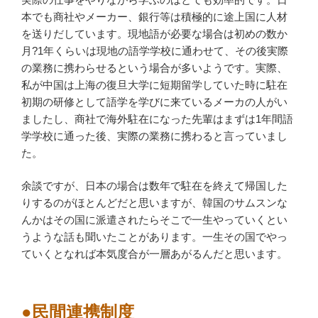
本でも商社やメーカー、銀行等は積極的に途上国に人材
を送りだしています。現地語が必要な場合は初めの数か
月?1年くらいは現地の語学学校に通わせて、その後実際
の業務に携わらせるという場合が多いようです。実際、
私が中国は上海の復旦大学に短期留学していた時に駐在
初期の研修として語学を学びに来ているメーカの人がい
ましたし、商社で海外駐在になった先輩はまずは1年間語
学学校に通った後、実際の業務に携わると言っていまし
た。
余談ですが、日本の場合は数年で駐在を終えて帰国した
りするのがほとんどだと思いますが、韓国のサムスンな
んかはその国に派遣されたらそこで一生やっていくとい
うような話も聞いたことがあります。一生その国でやっ
ていくとなれば本気度合が一層あがるんだと思います。
●民間連携制度