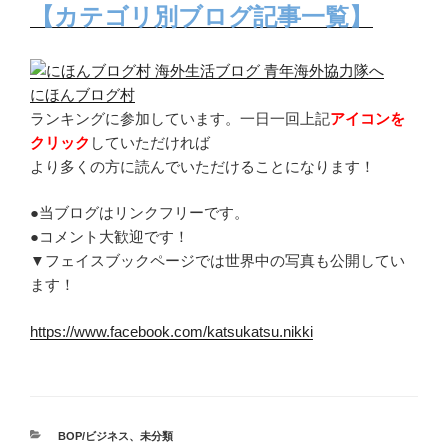
【カテゴリ別ブログ記事一覧】
にほんブログ村
ランキングに参加しています。一日一回上記
アイコンを
クリック
していただければ
より多くの方に読んでいただけることになります！
●当ブログはリンクフリーです。
●コメント大歓迎です！
▼フェイスブックページでは世界中の写真も公開してい
ます！
https://www.facebook.com/katsukatsu.nikki
カ
BOP/ビジネス
、
未分類