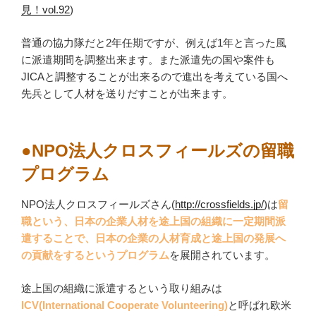
見！vol.92
)
普通の協力隊だと2年任期ですが、例えば1年と言った風
に派遣期間を調整出来ます。また派遣先の国や案件も
JICAと調整することが出来るので進出を考えている国へ
先兵として人材を送りだすことが出来ます。
●NPO法人クロスフィールズの留職
プログラム
NPO法人クロスフィールズさん(
http://crossfields.jp/
)は
留
職という、日本の企業人材を途上国の組織に一定期間派
遣することで、日本の企業の人材育成と途上国の発展へ
の貢献をするというプログラム
を展開されています。
途上国の組織に派遣するという取り組みは
ICV(International Cooperate Volunteering)
と呼ばれ欧米