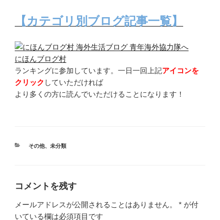
【カテゴリ別ブログ記事一覧】
にほんブログ村
ランキングに参加しています。一日一回上記
アイコンを
クリック
していただければ
より多くの方に読んでいただけることになります！
カ
その他
、
未分類
テ
ゴ
リ
ー
コメントを残す
メールアドレスが公開されることはありません。
*
が付
いている欄は必須項目です