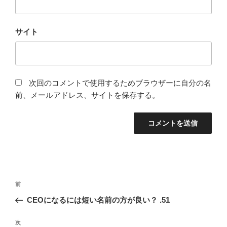
サイト
次回のコメントで使用するためブラウザーに自分の名
前、メールアドレス、サイトを保存する。
投
前
前
稿
の
CEOになるには短い名前の方が良い？ .51
ナ
投
ビ
稿
次
次