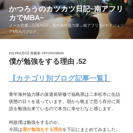
コ
かつろうのカツカツ日記~南アフリ
ン
カでMBA~
テ
ン
メーカ営業→日系NGO→青年海外協力隊→南アフリカ+ナイジェリ
ツ
アMBAのブログ。
へ
ス
キ
投
2013年8月5日
投稿者:
HITONOWA85
稿
僕が勉強をする理由 .52
ッ
日:
プ
【カテゴリ別ブログ記事一覧】
青年海外協力隊の派遣前研修で福島県は二本松市に缶詰
状態の日々を送っています。朝から晩まで思う存分に英
語を勉強出来ているので本当に幸せだなと感じます。
何故僕は勉強をするのか。
今回は
僕が勉強をする理由
を下記にまとめてみました。