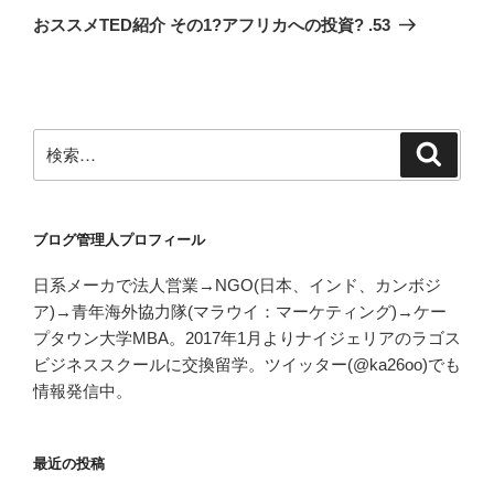
ゲ
の
おススメTED紹介 その1?アフリカへの投資? .53
投
ー
稿
シ
ョ
ン
検
検
索
索:
ブログ管理人プロフィール
日系メーカで法人営業→NGO(日本、インド、カンボジ
ア)→青年海外協力隊(マラウイ：マーケティング)→ケー
プタウン大学MBA。2017年1月よりナイジェリアのラゴス
ビジネススクールに交換留学。ツイッター(@ka26oo)でも
情報発信中。
最近の投稿